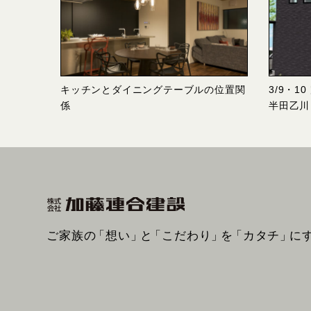
キッチンとダイニングテーブルの位置関
3/9・1
係
半田乙川
ご家族の
「想い」
と
「こだわり」
を
「カタチ」
に