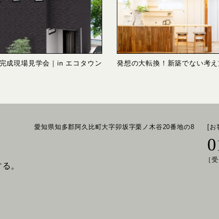
0 完成現場見学会｜in エコタウン
発想の大転換！新築でない考え
愛知県知多郡阿久比町大字卯坂字栗ノ木谷20番地の8
[
0
［受
する。