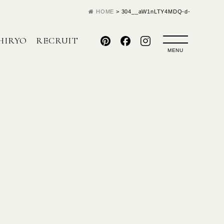
HOME
>
304__aW1nLTY4MDQ-d-
HIRYO
RECRUIT