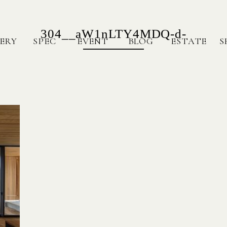
304__aW1nLTY4MDQ-d-
ERY
SPEC
EVENT
BLOG
ESTATE
S