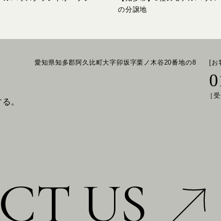
の分譲地
愛知県知多郡阿久比町大字卯坂字栗ノ木谷20番地の8
[
0
［受
する。
CT US