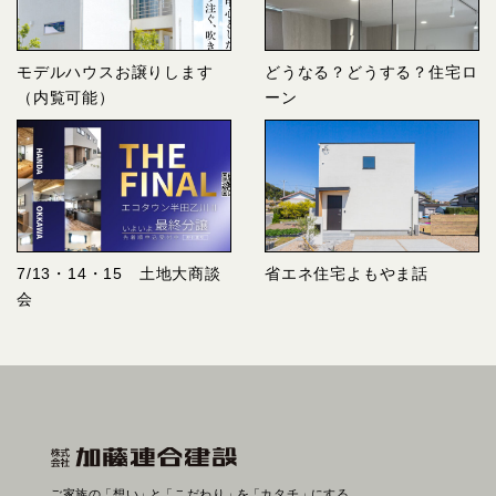
モデルハウスお譲りします
どうなる？どうする？住宅ロ
（内覧可能）
ーン
7/13・14・15 土地大商談
省エネ住宅よもやま話
会
ご家族の
「想い」
と
「こだわり」
を
「カタチ」
にする。