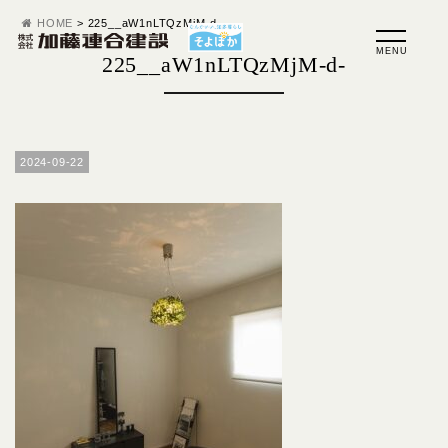
HOME
>
225__aW1nLTQzMjM-d-
225__aW1nLTQzMjM-d-
2024-09-22