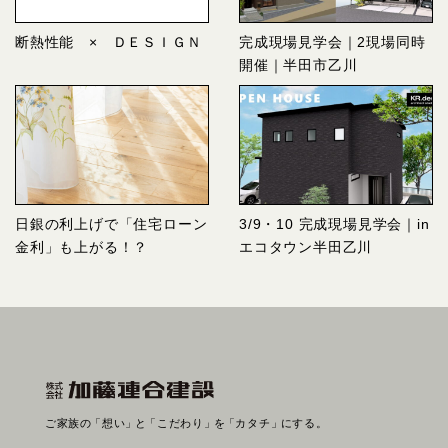
断熱性能 × ＤＥＳＩＧＮ
完成現場見学会｜2現場同時
開催｜半田市乙川
日銀の利上げで「住宅ローン
3/9・10 完成現場見学会｜in
金利」も上がる！？
エコタウン半田乙川
ご家族の
「想い」
と
「こだわり」
を
「カタチ」
にする。