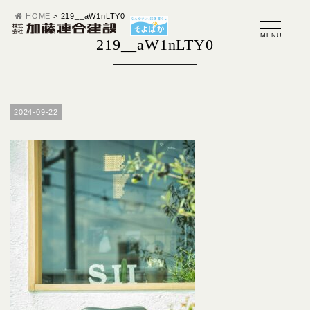
HOME
>
219__aW1nLTY0
219__aW1nLTY0
2024-09-22