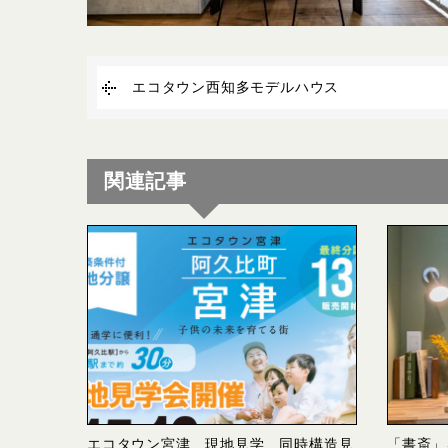
エコタウン西知多モデルハウス
関連記事
エコタウン宮津 現地見学 同時構造見
「書斎」