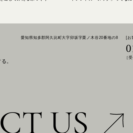
愛知県知多郡阿久比町大字卯坂字栗ノ木谷20番地の8
[
0
［受
する。
CT US