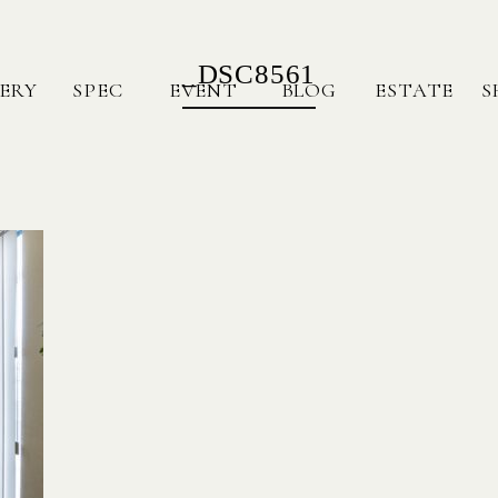
_DSC8561
ERY
SPEC
EVENT
BLOG
ESTATE
S