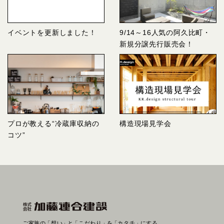
イベントを更新しました！
9/14～16人気の阿久比町・
新規分譲先行販売会！
プロが教える“冷蔵庫収納の
構造現場見学会
コツ”
ご家族の
「想い」
と
「こだわり」
を
「カタチ」
にする。