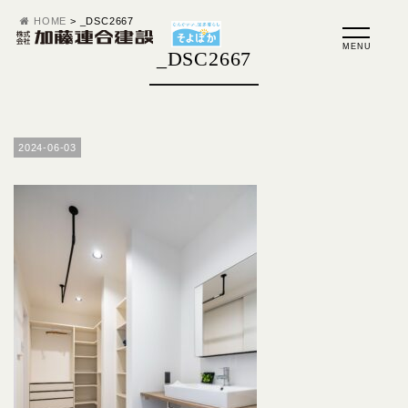
HOME
>
_DSC2667
_DSC2667
2024-06-03