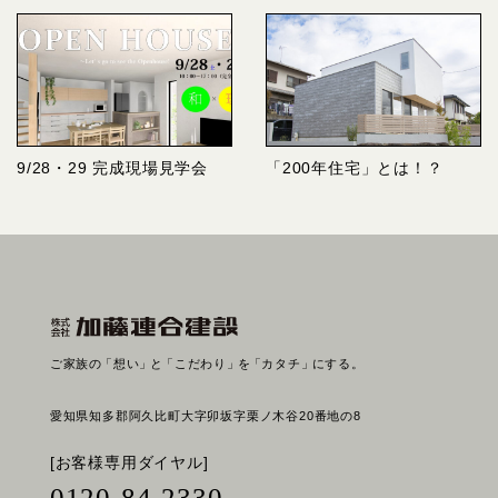
9/28・29 完成現場見学会
「200年住宅」とは！？
ご家族の
「想い」
と
「こだわり」
を
「カタチ」
にする。
愛知県知多郡阿久比町大字卯坂字栗ノ木谷20番地の8
[お客様専用ダイヤル]
0120-84-2330