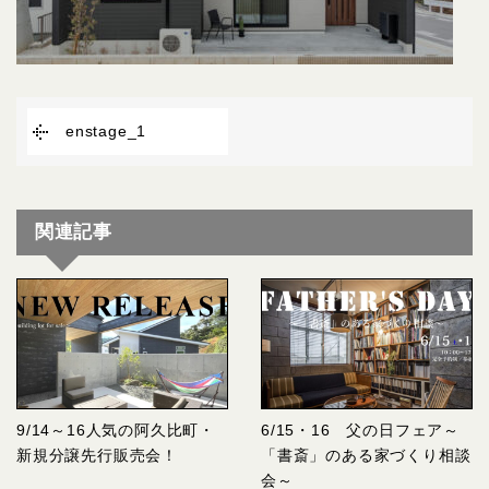
enstage_1
関連記事
9/14～16人気の阿久比町・
6/15・16 父の日フェア～
新規分譲先行販売会！
「書斎」のある家づくり相談
会～