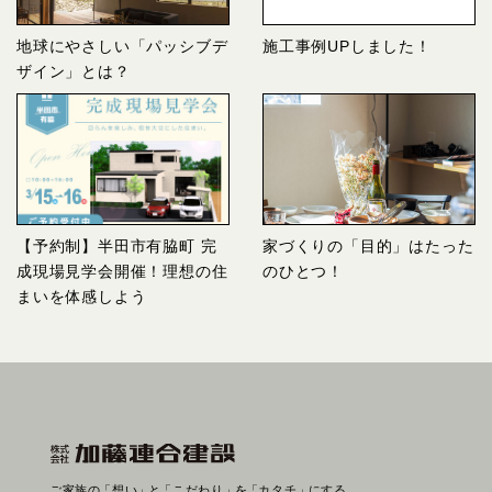
地球にやさしい「パッシブデ
施工事例UPしました！
ザイン」とは？
【予約制】半田市有脇町 完
家づくりの「目的」はたった
成現場見学会開催！理想の住
のひとつ！
まいを体感しよう
ご家族の
「想い」
と
「こだわり」
を
「カタチ」
にする。