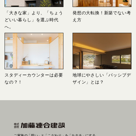
「大きな家」より、「ちょう
発想の大転換！新築でない考
どいい暮らし」を選ぶ時代
え方
へ。
スタディーカウンターは必要
地球にやさしい「パッシブデ
なの？！
ザイン」とは？
ご家族の
「想い」
と
「こだわり」
を
「カタチ」
にする。