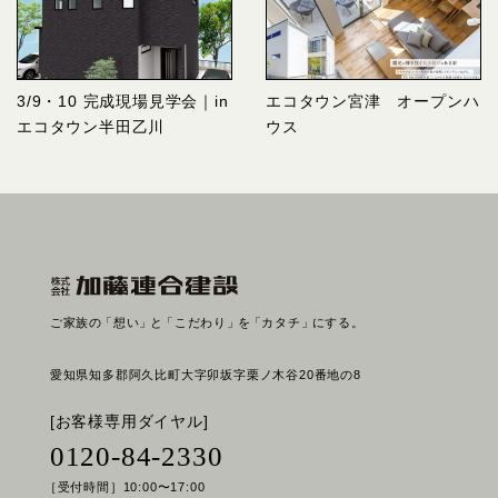
3/9・10 完成現場見学会｜in
エコタウン宮津 オープンハ
エコタウン半田乙川
ウス
ご家族の
「想い」
と
「こだわり」
を
「カタチ」
にする。
愛知県知多郡阿久比町大字卯坂字栗ノ木谷20番地の8
[お客様専用ダイヤル]
0120-84-2330
［受付時間］10:00〜17:00