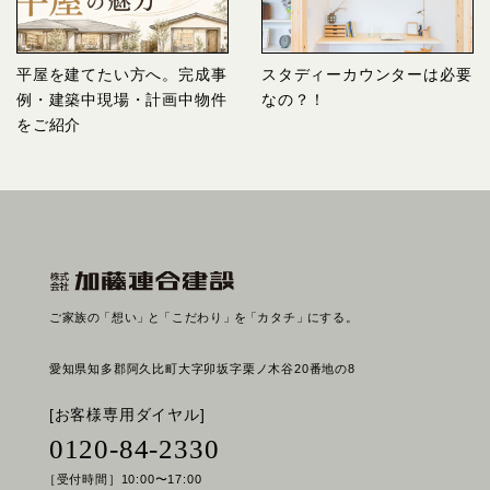
平屋を建てたい方へ。完成事
スタディーカウンターは必要
例・建築中現場・計画中物件
なの？！
をご紹介
ご家族の
「想い」
と
「こだわり」
を
「カタチ」
にする。
愛知県知多郡阿久比町大字卯坂字栗ノ木谷20番地の8
[お客様専用ダイヤル]
0120-84-2330
［受付時間］10:00〜17:00