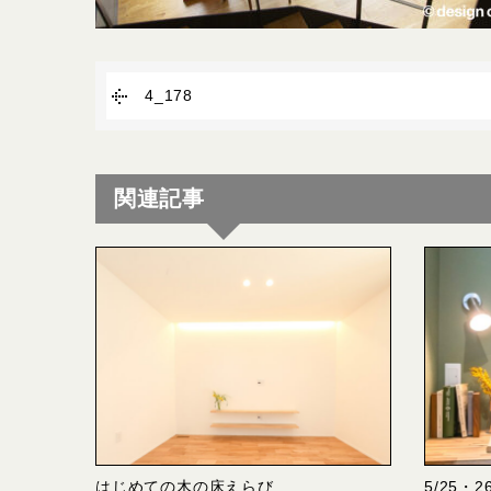
4_178
関連記事
はじめての木の床えらび
5/25・