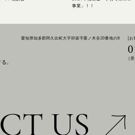
事業」！！
愛知県知多郡阿久比町大字卯坂字栗ノ木谷20番地の8
[
0
［受
する。
CT US