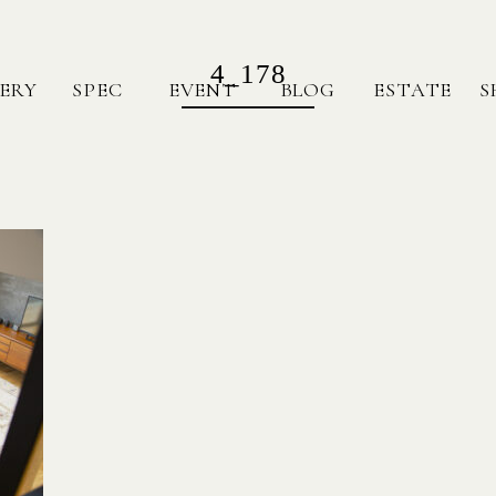
4_178
ERY
SPEC
EVENT
BLOG
ESTATE
S