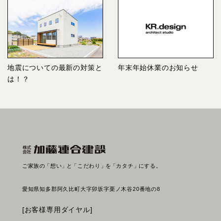
地震についての最新の対策と
年末年始休業のお知らせ
は！？
ご家族の
「想い」
と
「こだわり」
を
「カタチ」
にする。
愛知県知多郡阿久比町大字卯坂字栗ノ木谷20番地の8
[お客様専用ダイヤル]