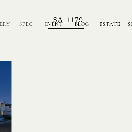
_SA_1179
ERY
SPEC
EVENT
BLOG
ESTATE
S