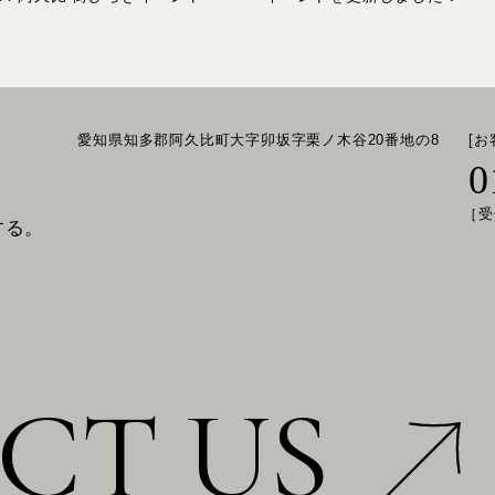
愛知県知多郡阿久比町大字卯坂字栗ノ木谷20番地の8
[
0
［受
する。
CT US