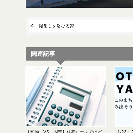
陽射しを浴びる家
関連記事
【変動 VS 固定】住宅ローンではど
11/23