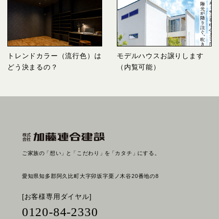
トレンドカラー（流行色）は
モデルハウスお譲りします
どう決まるの？
（内覧可能）
ご家族の
「想い」
と
「こだわり」
を
「カタチ」
にする。
愛知県知多郡阿久比町大字卯坂字栗ノ木谷20番地の8
[お客様専用ダイヤル]
0120-84-2330