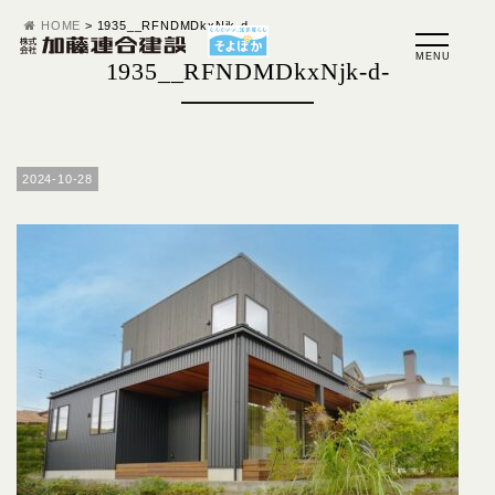
HOME
>
1935__RFNDMDkxNjk-d-
1935__RFNDMDkxNjk-d-
2024-10-28