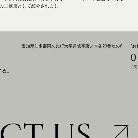
の工務店として紹介されまし
愛知県知多郡阿久比町大字卯坂字栗ノ木谷20番地の8
[
0
［受
する。
CT US