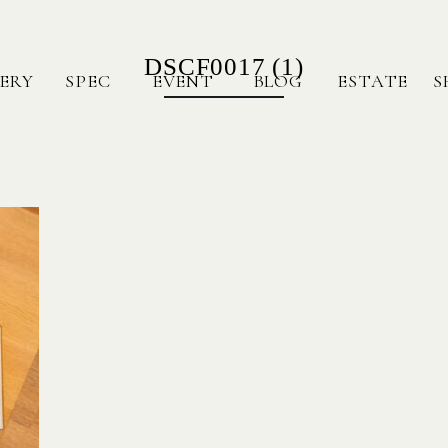
DSCF0017 (1)
ERY
SPEC
EVENT
BLOG
ESTATE
S